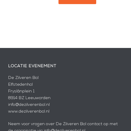
LOCATIE EVENEMENT
De Zilveren Bal
Elfstedenhal
Fryslânplein 1
8914 BZ Leeuwarden
info@dezilverenbal.nl
www.dezilverenbal.nl
Neem voor vragen over De Zilveren Bal contact op met
de organisatie via info@dezilverenbal.nl.