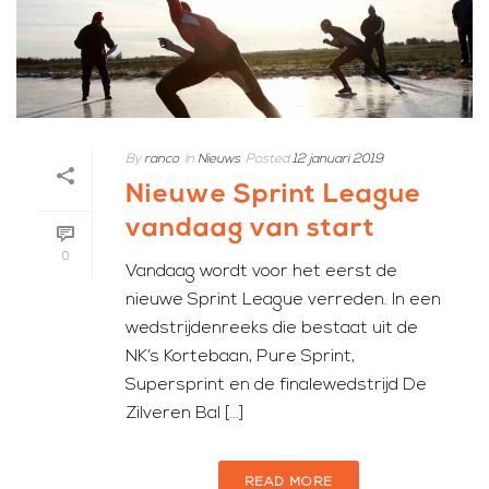
By
ranco
In
Nieuws
Posted
12 januari 2019
Nieuwe Sprint League
vandaag van start
0
Vandaag wordt voor het eerst de
nieuwe Sprint League verreden. In een
wedstrijdenreeks die bestaat uit de
NK’s Kortebaan, Pure Sprint,
Supersprint en de finalewedstrijd De
Zilveren Bal [...]
READ MORE