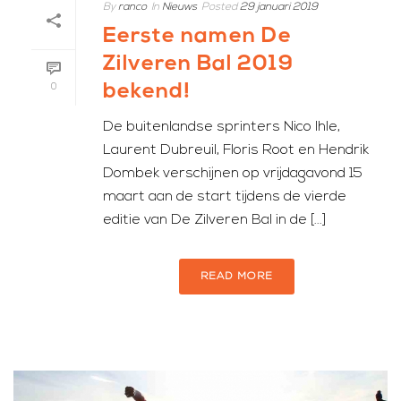
By
ranco
In
Nieuws
Posted
29 januari 2019
Eerste namen De
Zilveren Bal 2019
bekend!
0
De buitenlandse sprinters Nico Ihle,
Laurent Dubreuil, Floris Root en Hendrik
Dombek verschijnen op vrijdagavond 15
maart aan de start tijdens de vierde
editie van De Zilveren Bal in de [...]
READ MORE