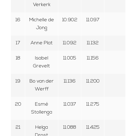
Verkerk
16
Michelle de
10.902
11.097
Jong
17
Anne Plat
11.092
11.132
18
Isabel
11.005
11.156
Grevelt
19
Bo van der
11.136
11.200
Werff
20
Esmé
11.037
11.275
Stollenga
21
Helga
11.088
11.425
Drost