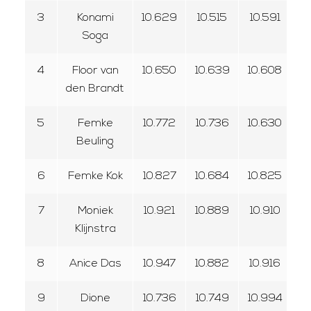
3
Konami
10.629
10.515
10.591
1
Soga
4
Floor van
10.650
10.639
10.608
den Brandt
5
Femke
10.772
10.736
10.630
Beuling
6
Femke Kok
10.827
10.684
10.825
7
Moniek
10.921
10.889
10.910
Klijnstra
8
Anice Das
10.947
10.882
10.916
9
Dione
10.736
10.749
10.994