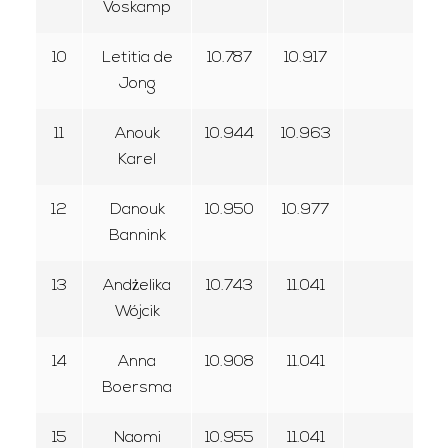
Voskamp
10
Letitia de
10.787
10.917
Jong
11
Anouk
10.944
10.963
Karel
12
Danouk
10.950
10.977
Bannink
13
Andżelika
10.743
11.041
Wójcik
14
Anna
10.908
11.041
Boersma
15
Naomi
10.955
11.041