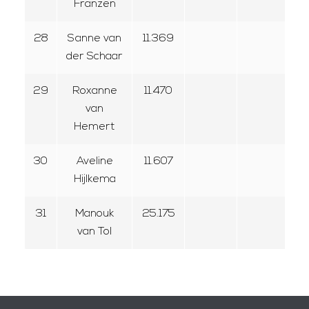
Franzen
28
Sanne van
11.369
der Schaar
29
Roxanne
11.470
van
Hemert
30
Aveline
11.607
Hijlkema
31
Manouk
25.175
van Tol