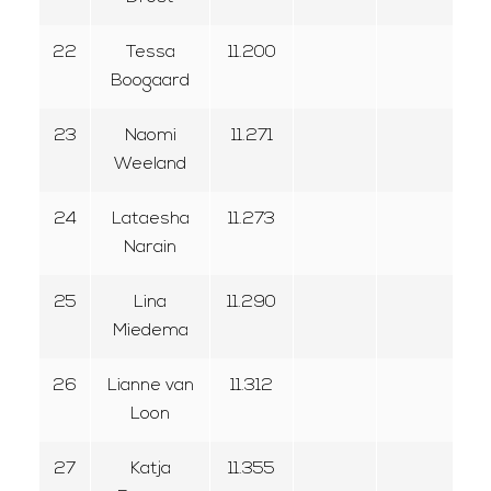
22
Tessa
11.200
Boogaard
23
Naomi
11.271
Weeland
24
Lataesha
11.273
Narain
25
Lina
11.290
Miedema
26
Lianne van
11.312
Loon
27
Katja
11.355