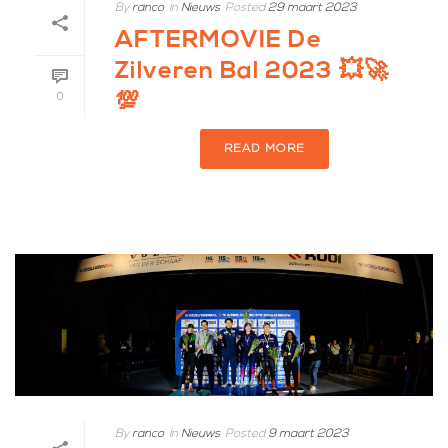
By
ranco
In
Nieuws
Posted
29 maart 2023
AFTERMOVIE De
Zilveren Bal 2023 💥🚀
💯
0
READ MORE
By
ranco
In
Nieuws
Posted
9 maart 2023