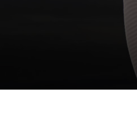
‘s Werelds snelste schaatsshow is woensdag 8 maart
ook live te volgen op televisie bij
Omrop Fryslân
. In de
uitzending zijn alle sprintwedstrijden vanaf 19.30 uur van