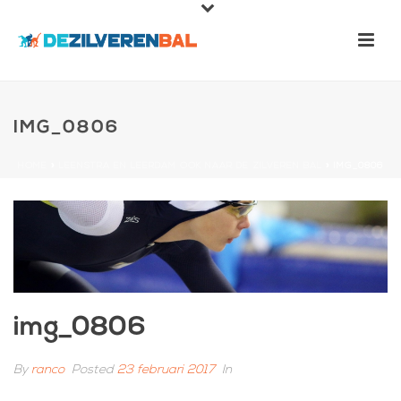
IMG_0806
HOME
»
LEENSTRA EN LEERDAM OOK NAAR DE ZILVEREN BAL
»
IMG_0806
img_0806
By
ranco
Posted
23 februari 2017
In