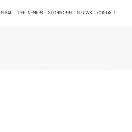
EN BAL
DEELNEMERS
SPONSOREN
NIEUWS
CONTACT
DZB 2026 (DAMES)
»
WIEBESIETZE-20260311-235713-WSP_4291-1