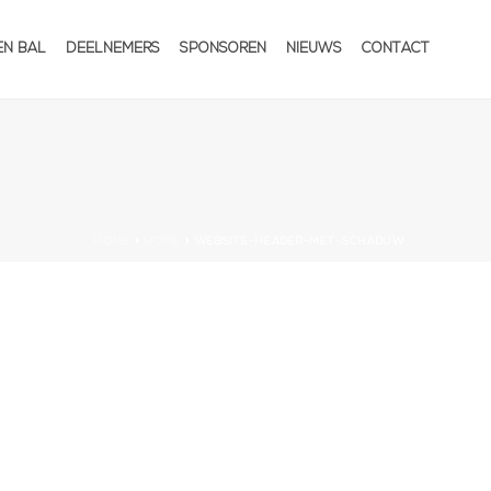
EN BAL
DEELNEMERS
SPONSOREN
NIEUWS
CONTACT
HOME
»
HOME
»
WEBSITE-HEADER-MET-SCHADUW