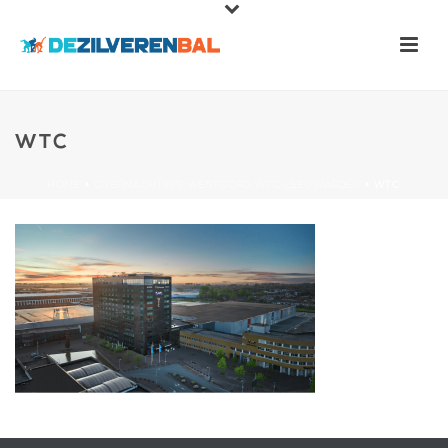
WTC
HOME
»
OVERNACHTING WESTCORD WTC LEEUWARDEN
»
WTC