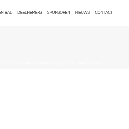
EN BAL
DEELNEMERS
SPONSOREN
NIEUWS
CONTACT
OTO’S 2025
»
VRA20250319201641_DEZILVERENBAL2025_8666-3