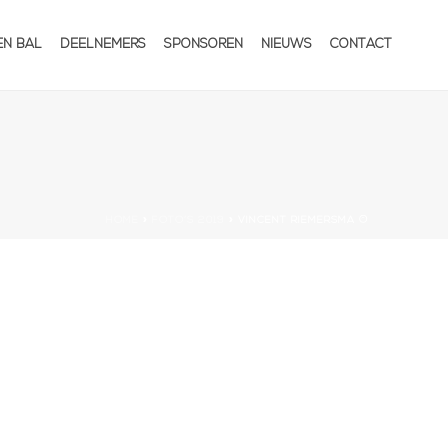
EN BAL
DEELNEMERS
SPONSOREN
NIEUWS
CONTACT
HOME
»
FOTO’S 2019
»
VINCENT RIEMERSMA ©