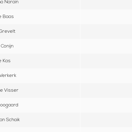
a Narain
e Baas
 Grevelt
 Conijn
e Kas
Verkerk
de Visser
Boogaard
an Schaik