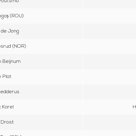
Poutsma
ogaș (ROU)
e de Jong
psrud (NOR)
n Beijnum
 Plat
Fledderus
 Karel
H
 Drost