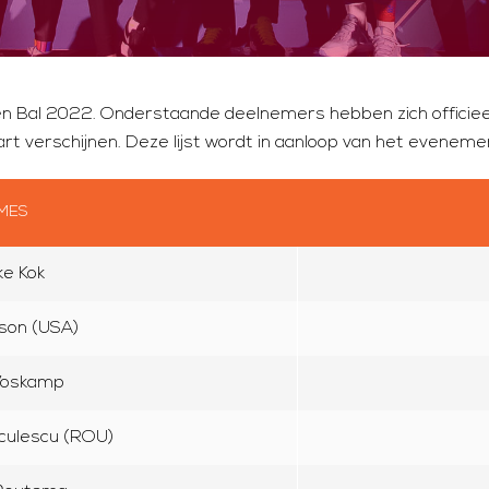
eren Bal 2022. Onderstaande deelnemers hebben zich officie
rt verschijnen. Deze lijst wordt in aanloop van het eveneme
MES
e Kok
kson (USA)
Voskamp
nculescu (ROU)