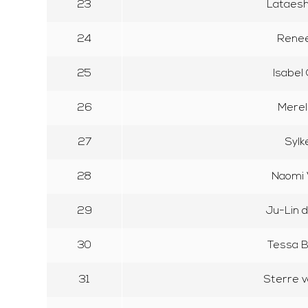
23
Lataesh
24
Rene
25
Isabel
26
Merel
27
Sylk
28
Naomi 
29
Ju-Lin 
30
Tessa 
31
Sterre v