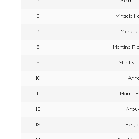
5
Selma 
6
Mihaela H
7
Michell
8
Martine Ri
9
Marit va
10
Anne
11
Marrit 
12
Anouk
13
Helga