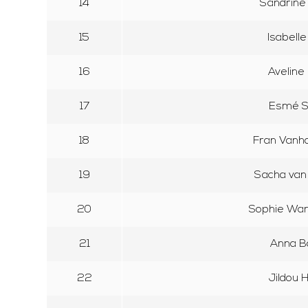
14
Sandrine
15
Isabelle
16
Aveline
17
Esmé S
18
Fran Vanh
19
Sacha van
20
Sophie Wa
21
Anna 
22
Jildou 