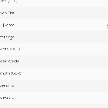
 Tas (BEL)
 van Elst
 Hijlkema
tollenga
outte (BEL)
 der Weide
rmuth (GER)
Boersma
Hoekstra