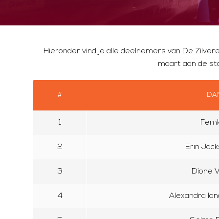
Hieronder vind je alle deelnemers van De Zilv
maart aan de sta
#
DA
1
Femk
2
Erin Jac
3
Dione 
4
Alexandra Ia