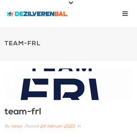
TEAM-FRL
HOME
»
TEAM-FRL
team-frl
By
ranco
Posted
24 februari 2023
In