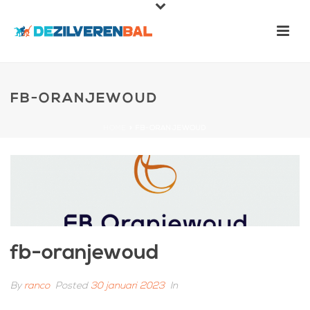
FB-ORANJEWOUD
HOME
»
FB-ORANJEWOUD
fb-oranjewoud
By
ranco
Posted
30 januari 2023
In