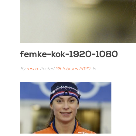
femke-kok-1920-1080
By
ranco
Posted
25 februari 2020
In