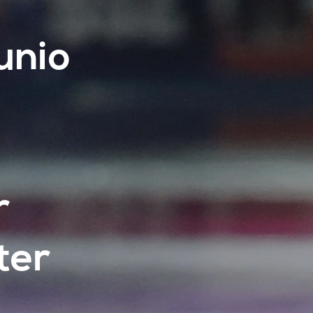
unio
r
ter