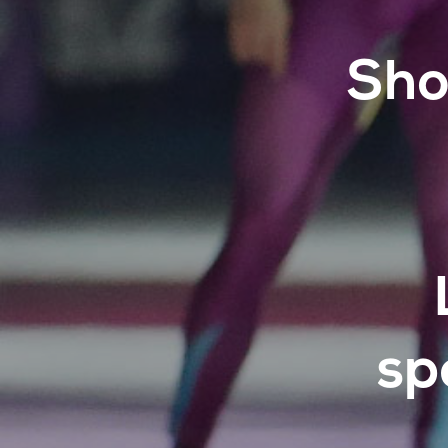
Sho
sp