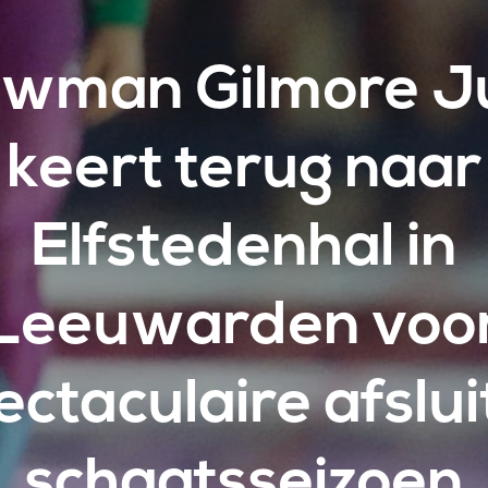
wman Gilmore J
keert terug naar
Elfstedenhal in
Leeuwarden voo
ectaculaire afslui
schaatsseizoen