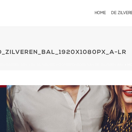
HOME
DE ZILVER
_ZILVEREN_BAL_1920X1080PX_A-LR
EEUWARDEN ÉÉN VAN DE NIEUWE HOOFDSPONSORS VAN DE ZILVEREN BAL
»
HC