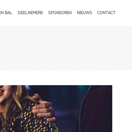
EN BAL
DEELNEMERS
SPONSOREN
NIEUWS
CONTACT
_GRO_MERKCAMPAGNE_BEELD_ZILVEREN_BAL_1920X1080PX_A-LR