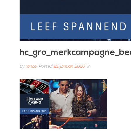
hc_gro_merkcampagne_bee
By
ranco
Posted
22 januari 2020
In