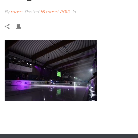
By
ranco
Posted
16 maart 2019
In