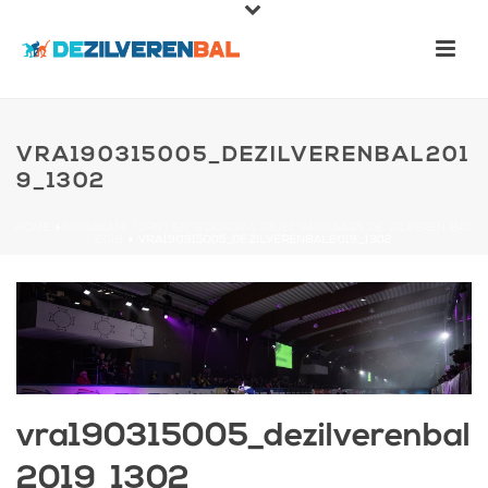
VRA190315005_DEZILVERENBAL201
9_1302
HOME
»
MURAKAMI (JPN) EN GOLIKOVA (RUS) WINNAARS DE ZILVEREN BAL
2019
»
VRA190315005_DEZILVERENBAL2019_1302
vra190315005_dezilverenbal
2019_1302